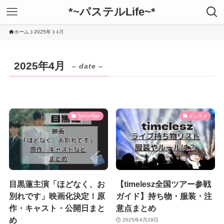
*~パステルLife~*
ホーム
2025年
4月
2025年4月
– date –
Snow Man
エンタメ
目黒蓮主演「ほどなく、お
【timelesz全国ツアー参戦
別れです」映画化決定！原
ガイド】持ち物・服装・注
作・キャスト・公開日まと
意点まとめ
め
2025年4月29日