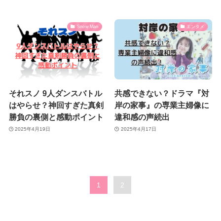
Snow Man
エンタメ
それスノ 9人ダンスバトル
共感できない？ドラマ『対
はやらせ？神回すぎた真剣
岸の家事』の専業主婦像に
勝負の裏側と感動ポイント
違和感の声続出
2025年4月19日
2025年4月17日
1
2