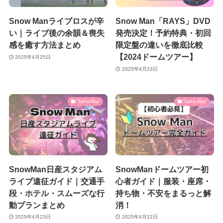
Snow Manライブロスが辛
Snow Man「RAYS」DVD
い｜ライブ後の余韻＆喪失
発売決定！予約特典・初回
感を癒す方法まとめ
限定盤の違いを徹底比較
【2024ドームツアー】
2025年4月25日
2025年4月23日
Snow Man
Snow Man
SnowMan日産スタジアム
SnowManドームツアー初
ライブ遠征ガイド｜交通手
心者ガイド｜服装・座席・
段・ホテル・スムーズな行
持ち物・不安をまるっと解
動プランまとめ
消！
2025年4月23日
2025年4月22日