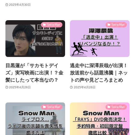
2025年4月30日
Snow Man
Snow Man
目黒蓮が「サカモトデイ
逃走中に深澤辰哉が出演！
ズ」実写映画に出演！？金
放送前から話題沸騰｜ネッ
髪にしたって本当なの？
トの声や見どころまとめ
2025年4月26日
2025年4月26日
Snow Man
Snow Man