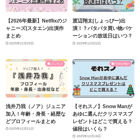
【2026年最新】Netflixのジ
渡辺翔太(しょっぴー)出
ャニーズ(スタエン)出演作
演！？バタバタ買い物バケ
まとめ
ーションの放送日はいつ？
2025年12月25日
2025年12月22日
エンタメ
Snow Man
浅井乃我（ノア）ジュニア
【それスノ】Snow Manが
加入！年齢・身長・経歴な
あゆに選んだクリスマスプ
どプロフィールまとめ
レゼントはどこで買える？
値段はいくら？
2025年12月21日
2025年12月19日