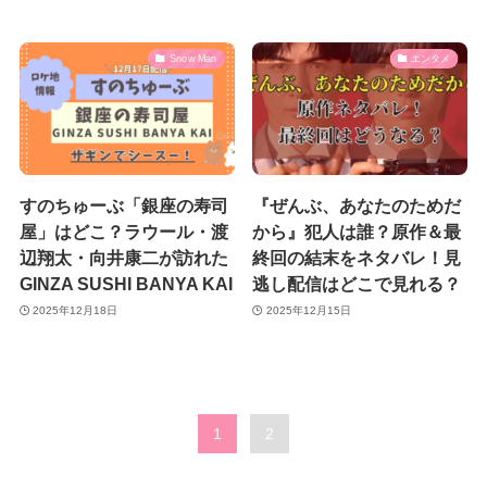
Snow Man
エンタメ
すのちゅーぶ「銀座の寿司
『ぜんぶ、あなたのためだ
屋」はどこ？ラウール・渡
から』犯人は誰？原作＆最
辺翔太・向井康二が訪れた
終回の結末をネタバレ！見
GINZA SUSHI BANYA KAI
逃し配信はどこで見れる？
2025年12月18日
2025年12月15日
1
2