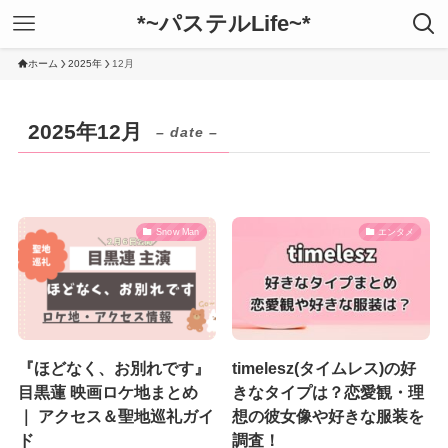
*~パステルLife~*
ホーム
2025年
12月
2025年12月
– date –
Snow Man
エンタメ
『ほどなく、お別れです』
timelesz(タイムレス)の好
目黒蓮 映画ロケ地まとめ
きなタイプは？恋愛観・理
｜ アクセス＆聖地巡礼ガイ
想の彼女像や好きな服装を
ド
調査！