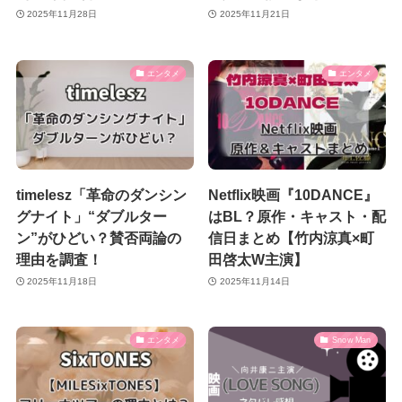
2025年11月28日
2025年11月21日
エンタメ
エンタメ
timelesz「革命のダンシン
Netflix映画『10DANCE』
グナイト」“ダブルター
はBL？原作・キャスト・配
ン”がひどい？賛否両論の
信日まとめ【竹内涼真×町
理由を調査！
田啓太W主演】
2025年11月18日
2025年11月14日
エンタメ
Snow Man