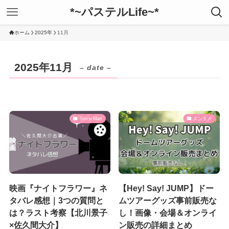
*~パステルLife~*
ホーム
2025年
11月
2025年11月
– date –
Snow Man
エンタメ
映画『ナイトフラワー』ネ
【Hey! Say! JUMP】ドー
タバレ感想｜3つの質問と
ムツアーグッズ事前販売な
は？ラスト考察【北川景子
し！画像・会場＆オンライ
×佐久間大介】
ン販売の詳細まとめ