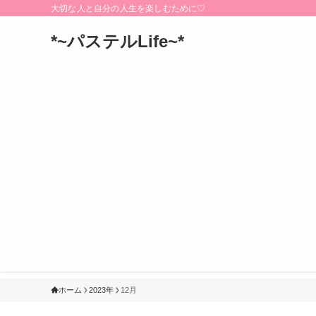
大切な人と自分の人生を楽しむために♡
*~パステルLife~*
ホーム
2023年
12月