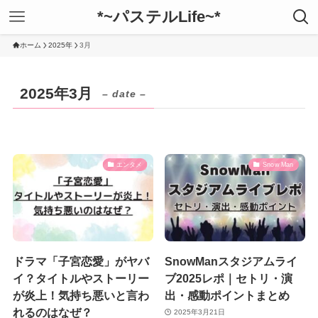
*~パステルLife~*
ホーム
2025年
3月
2025年3月
– date –
エンタメ
Snow Man
ドラマ「子宮恋愛」がヤバ
SnowManスタジアムライ
イ？タイトルやストーリー
ブ2025レポ｜セトリ・演
が炎上！気持ち悪いと言わ
出・感動ポイントまとめ
れるのはなぜ？
2025年3月21日