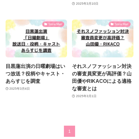
2025年3月10日
Snow Man
Snow Man
目黒蓮出演の日曜劇場はい
それスノファッション対決
つ放送？役柄やキャスト・
の審査員変更が高評価？山
あらすじを調査
田優やRIKACOによる適格
な審査とは
2025年3月4日
2025年3月1日
1