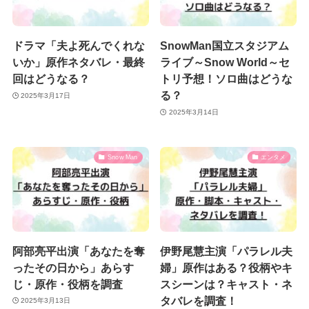
ドラマ「夫よ死んでくれな
SnowMan国立スタジアム
いか」原作ネタバレ・最終
ライブ～Snow World～セ
回はどうなる？
トリ予想！ソロ曲はどうな
る？
2025年3月17日
2025年3月14日
Snow Man
エンタメ
阿部亮平出演「あなたを奪
伊野尾慧主演「パラレル夫
ったその日から」あらす
婦」原作はある？役柄やキ
じ・原作・役柄を調査
スシーンは？キャスト・ネ
タバレを調査！
2025年3月13日