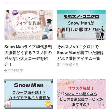
Snow Manライブ40代参戦
それスノ×ユニクロ回で
の服装どうする？スノ担の
Snow Manが着ていた服は
浮かない大人コーデを紹
どれ？着用アイテム一覧
介！
2026年5月30日
2026年7月6日