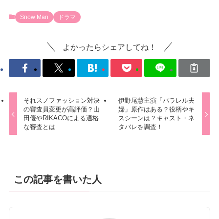
Snow Man
ドラマ
よかったらシェアしてね！
それスノファッション対決
伊野尾慧主演「パラレル夫
の審査員変更が高評価？山
婦」原作はある？役柄やキ
田優やRIKACOによる適格
スシーンは？キャスト・ネ
な審査とは
タバレを調査！
この記事を書いた人