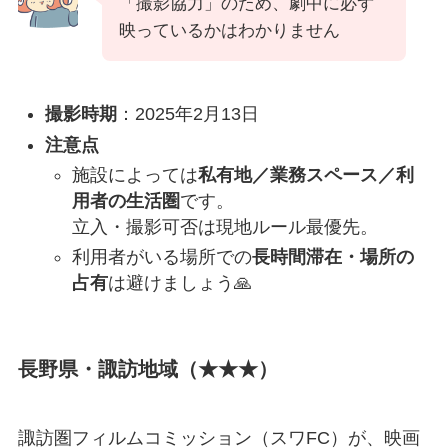
「撮影協力」のため、劇中に必ず
映っているかはわかりません
撮影時期
：2025年2月13日
注意点
施設によっては
私有地／業務スペース／利
用者の生活圏
です。
立入・撮影可否は現地ルール最優先。
利用者がいる場所での
長時間滞在・場所の
占有
は避けましょう🙏
長野県・諏訪地域（
★★★）
諏訪圏フィルムコミッション（スワFC）が、映画