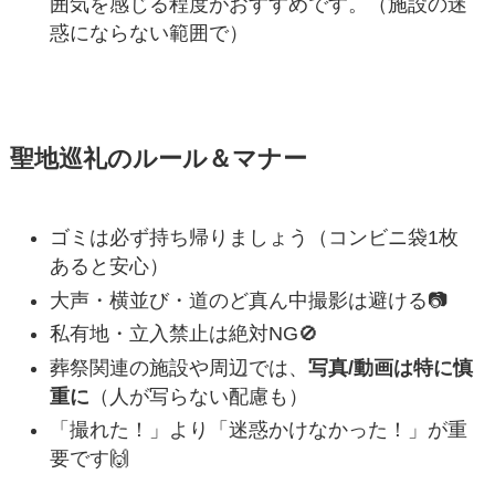
囲気を感じる程度がおすすめです。（施設の迷
惑にならない範囲で）
聖地巡礼のルール＆マナー
ゴミは必ず持ち帰りましょう（コンビニ袋1枚
あると安心）
大声・横並び・道のど真ん中撮影は避ける📷
私有地・立入禁止は絶対NG🚫
葬祭関連の施設や周辺では、
写真/動画は特に慎
重に
（人が写らない配慮も）
「撮れた！」より「迷惑かけなかった！」が重
要です🙌