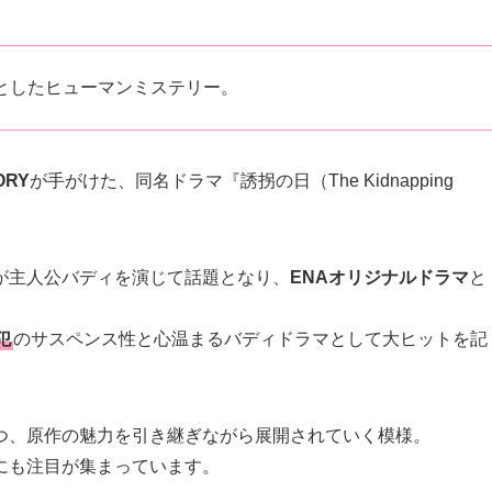
としたヒューマンミステリー。
RY
が手がけた、同名ドラマ『誘拐の日（The Kidnapping
が主人公バディを演じて話題となり、
ENAオリジナルドラマ
と
犯
のサスペンス性と心温まるバディドラマとして大ヒットを記
つ、原作の魅力を引き継ぎながら展開されていく模様。
にも注目が集まっています。