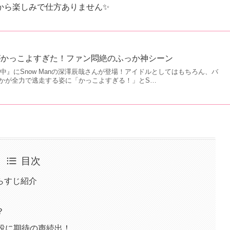
から楽しみで仕方ありません✨
がかっこよすぎた！ファン悶絶のふっか神シーン
逃走中』にSnow Manの深澤辰哉さんが登場！アイドルとしてはもちろん、バ
かが全力で逃走する姿に「かっこよすぎる！」とS…
目次
らすじ紹介
？
役に期待の声続出！