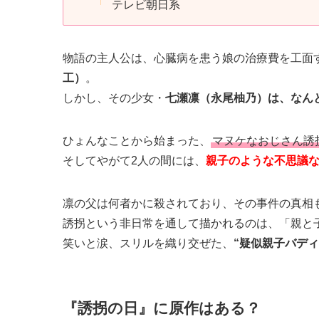
テレビ朝日系
物語の主人公は、心臓病を患う娘の治療費を工面
工）
。
しかし、その少女・
七瀬凛（永尾柚乃）は、なん
ひょんなことから始まった、
マヌケなおじさん誘
そしてやがて2人の間には、
親子のような不思議
凛の父は何者かに殺されており、その事件の真相
誘拐という非日常を通して描かれるのは、「親と
笑いと涙、スリルを織り交ぜた、
“疑似親子バデ
『誘拐の日』に原作はある？