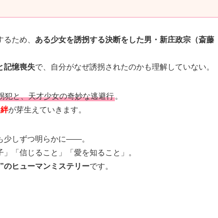
するため、
ある少女を誘拐する決断をした男・新庄政宗（斎藤
と記憶喪失
で、自分がなぜ誘拐されたのかも理解していない。
拐犯と、天才少女の奇妙な逃避行
。
な絆
が芽生えていきます。
も少しずつ明らかに――。
子」「信じること」「愛を知ること」。
ィ”のヒューマンミステリー
です。