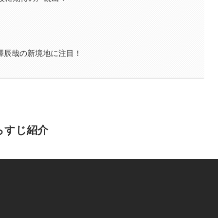
澤辰哉の新境地に注目！
らすじ紹介