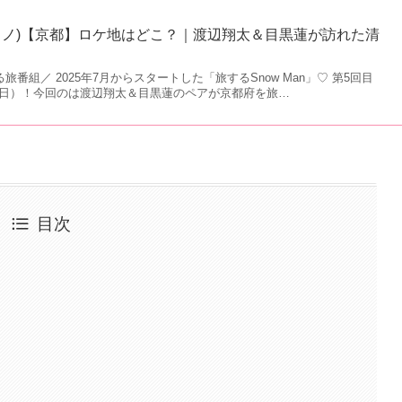
(旅スノ)【京都】ロケ地はどこ？｜渡辺翔太＆目黒蓮が訪れた清
る旅番組／ 2025年7月からスタートした「旅するSnow Man」♡ 第5回目
1日（日）！今回のは渡辺翔太＆目黒蓮のペアが京都府を旅…
目次