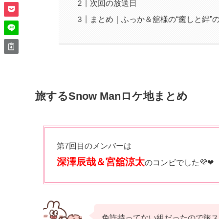
次回の放送日
まとめ｜ふっか＆舘様の“癒しと絆”
旅するSnow Manロケ地まとめ
第7回目のメンバーは
深澤辰哉＆宮舘涼太
のコンビでした💜❤
免許持ってない組だったので旅ス