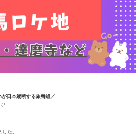
Manが日本縦断する旅番組／
」♡
ました。