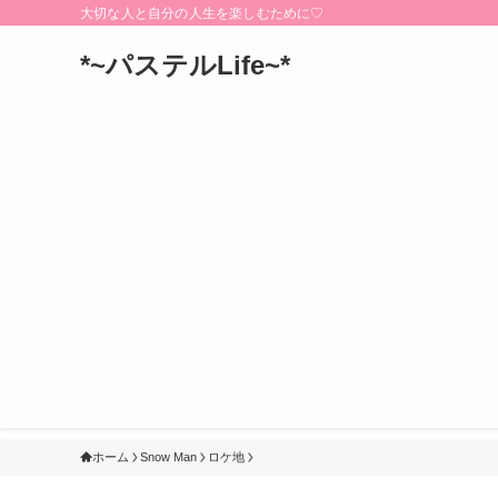
大切な人と自分の人生を楽しむために♡
*~パステルLife~*
ホーム
Snow Man
ロケ地