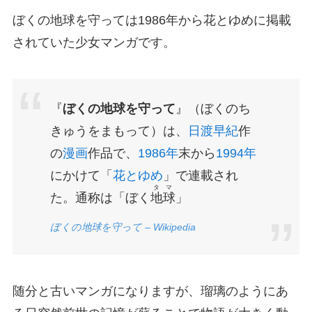
ぼくの地球を守っては1986年から花とゆめに掲載
されていた少女マンガです。
『
ぼくの地球を守って
』（ぼくのち
きゅうをまもって）は、
日渡早紀
作
の
漫画
作品で、
1986年
末から
1994年
にかけて「
花とゆめ
」で連載され
タマ
た。通称は「ぼく
地球
」
ぼくの地球を守って – Wikipedia
随分と古いマンガになりますが、瑠璃のようにあ