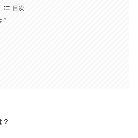
目次
は？
は？