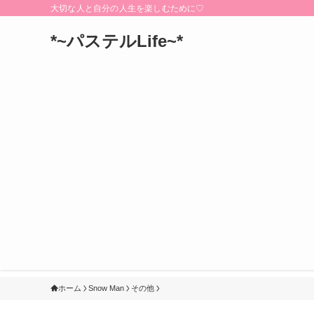
大切な人と自分の人生を楽しむために♡
*~パステルLife~*
ホーム
Snow Man
その他