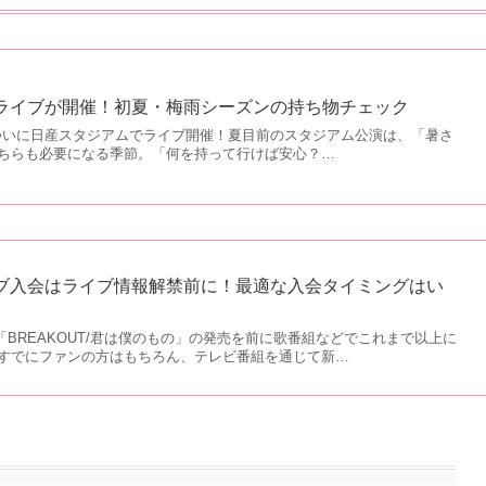
アムライブが開催！初夏・梅雨シーズンの持ち物チェック
Manがついに日産スタジアムでライブ開催！夏目前のスタジアム公演は、「暑さ
ちらも必要になる季節。「何を持って行けば安心？…
クラブ入会はライブ情報解禁前に！最適な入会タイミングはい
新曲「BREAKOUT/君は僕のもの」の発売を前に歌番組などでこれまで以上に
n。 すでにファンの方はもちろん、テレビ番組を通じて新…