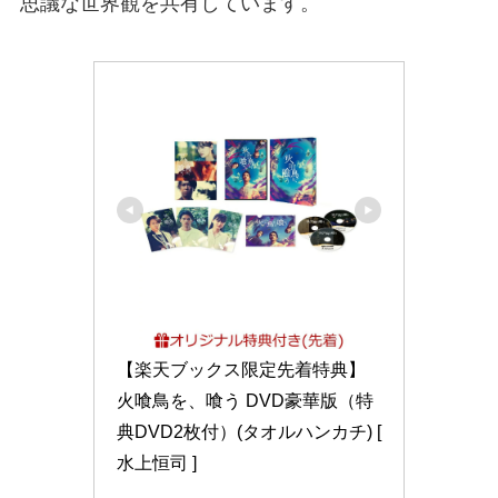
思議な世界観を共有しています。
【楽天ブックス限定先着特典】
火喰鳥を、喰う DVD豪華版（特
典DVD2枚付）(タオルハンカチ) [ 
水上恒司 ]