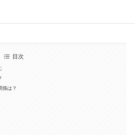
目次
じ
？
関係は？