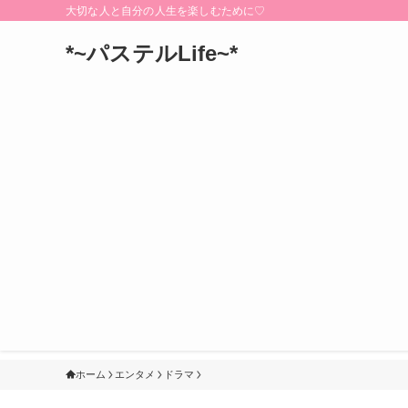
大切な人と自分の人生を楽しむために♡
*~パステルLife~*
ホーム
エンタメ
ドラマ