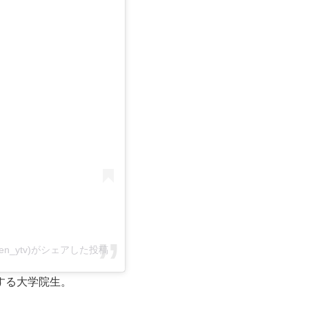
る
en_ytv)がシェアした投稿
する大学院生。