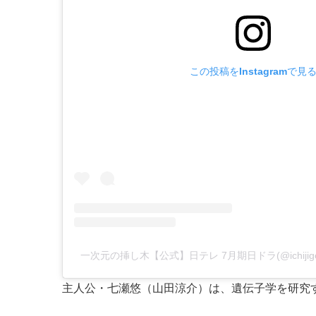
この投稿をInstagramで見
一次元の挿し木【公式】日テレ 7月期日ドラ(@ichijig
主人公・七瀬悠（山田涼介）は、遺伝子学を研究