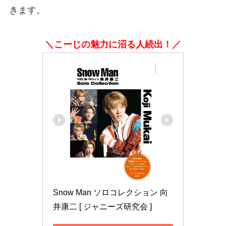
きます。
＼こーじの魅力に沼る人続出！／
Snow Man ソロコレクション 向
井康二 [ ジャニーズ研究会 ]