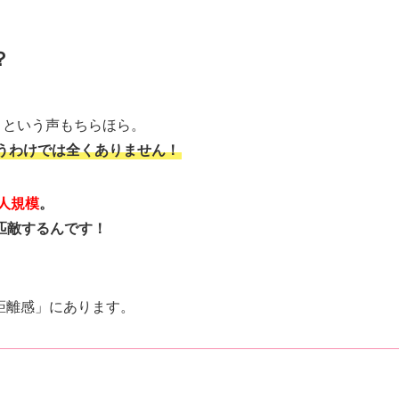
？
」という声もちらほら。
いうわけでは全くありません！
万人規模
。
匹敵するんです！
の距離感」にあります。
」