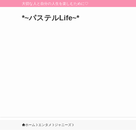
大切な人と自分の人生を楽しむために♡
*~パステルLife~*
ホーム
エンタメ
ジャニーズ