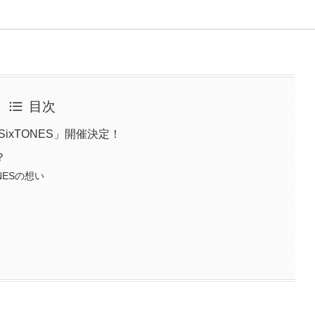
目次
ILESixTONES」開催決定！
？
NESの想い