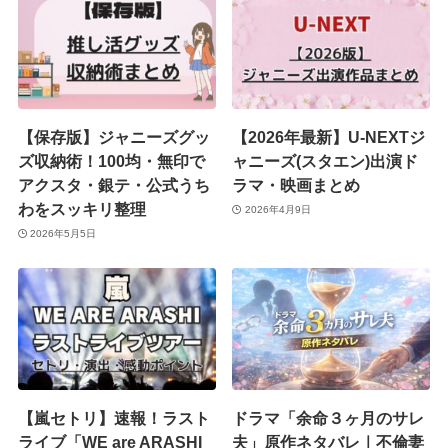
【保存版】ジャニーズグッ
【2026年最新】U-NEXTジ
ズ収納術！100均・無印で
ャニーズ(スタエン)出演ド
アクスタ・銀テ・公式うち
ラマ・映画まとめ
わをスッキリ整理
2026年4月9日
2026年5月5日
【嵐セトリ】速報！ラスト
ドラマ「余命３ヶ月のサレ
ライブ「WE are ARASHI
夫」原作ネタバレ｜不倫妻