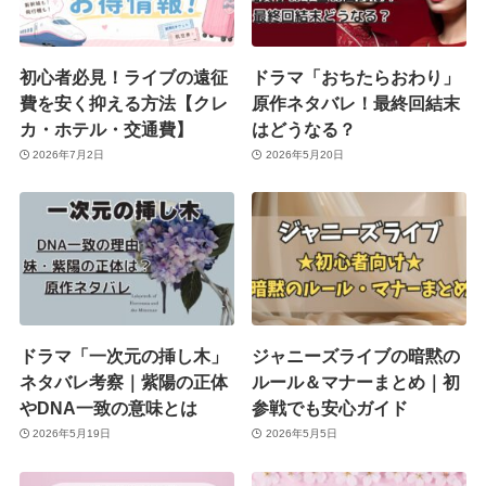
初心者必見！ライブの遠征
ドラマ「おちたらおわり」
費を安く抑える方法【クレ
原作ネタバレ！最終回結末
カ・ホテル・交通費】
はどうなる？
2026年7月2日
2026年5月20日
ドラマ「一次元の挿し木」
ジャニーズライブの暗黙の
ネタバレ考察｜紫陽の正体
ルール＆マナーまとめ｜初
やDNA一致の意味とは
参戦でも安心ガイド
2026年5月19日
2026年5月5日