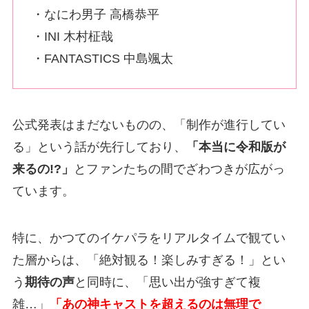
・なにわ男子 高橋恭平
・INI 木村柾哉
・FANTASTICS 中島颯太
公式発表はまだないものの、「制作が進行してい
る」という話が先行しており、
「本当に令和版が
来るの!?」
とファンたちの間でざわつきが広がっ
ています。
特に、かつてのイケパラをリアルタイムで観てい
た層からは、「絶対観る！楽しみすぎる！」とい
う
期待の声
と同時に、「思い出が強すぎて複
雑…」
「あの神キャストを超えるのは無理で