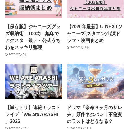
【保存版】ジャニーズグッ
【2026年最新】U-NEXTジ
ズ収納術！100均・無印で
ャニーズ(スタエン)出演ド
アクスタ・銀テ・公式うち
ラマ・映画まとめ
わをスッキリ整理
2026年4月9日
2026年5月5日
【嵐セトリ】速報！ラスト
ドラマ「余命３ヶ月のサレ
ライブ「WE are ARASHI
夫」原作ネタバレ｜不倫妻
」2026
のラストはどうなる？
2026年3月13日
2026年3月12日