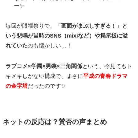
ー✨
毎回が眼福祭りで、
「画面がまぶしすぎる！」と
いう悲鳴が当時のSNS（mixiなど）や掲示板に溢
れていた
のも懐かしい…！
ラブコメ×学園×男装×三角関係
という、今見てもト
キメキしかない構成で、まさに
平成の青春ドラマ
の金字塔
だったのです✨
ネットの反応は？賛否の声まとめ