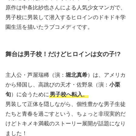
原作は中条比紗也さんによる人気少女マンガで、
男子校に男装して潜入するヒロインのドキドキ学
園生活を描いたラブコメディです。
舞台は男子校！だけどヒロインは女の子!?
主人公・芦屋瑞稀（演：
堀北真希
）は、アメリカ
から帰国し、高跳びの天才・佐野泉（演：
小栗
旬
）に会うために
男子校へ転入
。
男装して正体を隠しながら、個性豊かな男子生徒
たちと青春を過ごすという、ちょっと非現実的だ
けどトキメキ満載のストーリー展開が話題になり
ました！