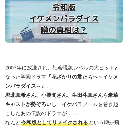
2007年に放送され、社会現象レベルの大ヒットと
なった学園ドラマ
『花ざかりの君たちへ～イケメ
ンパラダイス～』
。
堀北真希さん、小栗旬さん、生田斗真さんら豪華
キャストが勢ぞろい
し、イケパラブームを巻き起
こしたあの伝説のドラマが……
なんと
令和版としてリメイクされる
という噂が飛