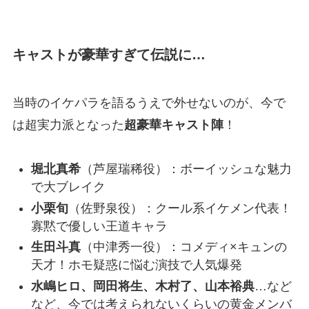
キャストが豪華すぎて伝説に…
当時のイケパラを語るうえで外せないのが、今で
は超実力派となった
超豪華キャスト陣
！
堀北真希
（芦屋瑞稀役）：ボーイッシュな魅力
で大ブレイク
小栗旬
（佐野泉役）：クール系イケメン代表！
寡黙で優しい王道キャラ
生田斗真
（中津秀一役）：コメディ×キュンの
天才！ホモ疑惑に悩む演技で人気爆発
水嶋ヒロ、岡田将生、木村了、山本裕典
…など
など、今では考えられないくらいの黄金メンバ