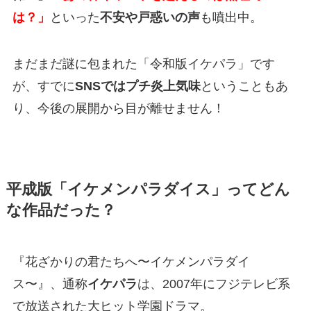
は？」
といった
不安や戸惑いの声
も噴出中。
まだまだ謎に包まれた「令和版イケパラ」です
が、すでに
SNSではプチ炎上気味
ということもあ
り、今後の展開から目が離せません！
平成版「イケメンパラダイス」ってどん
な作品だった？
『花ざかりの君たちへ〜イケメンパラダイ
ス〜』、通称
イケパラ
は、2007年にフジテレビ系
で放送された大ヒット学園ドラマ。