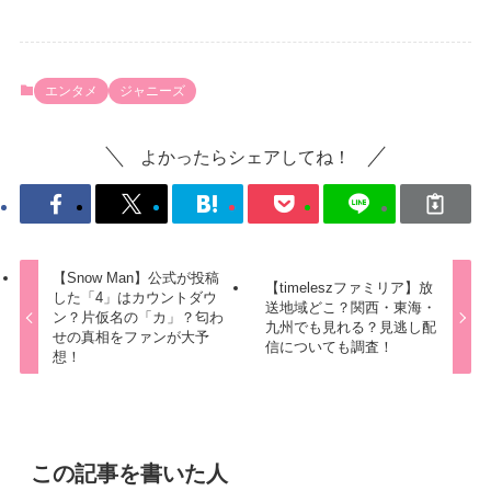
エンタメ
ジャニーズ
よかったらシェアしてね！
【Snow Man】公式が投稿
【timeleszファミリア】放
した「4」はカウントダウ
送地域どこ？関西・東海・
ン？片仮名の「カ」？匂わ
九州でも見れる？見逃し配
せの真相をファンが大予
信についても調査！
想！
この記事を書いた人